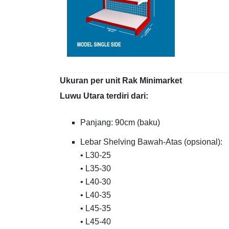
Ukuran per unit Rak Minimarket
Luwu Utara terdiri dari:
Panjang: 90cm (baku)
Lebar Shelving Bawah-Atas (opsional):
• L30-25
• L35-30
• L40-30
• L40-35
• L45-35
• L45-40