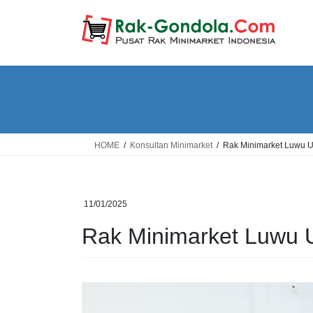
Skip
Skip
to
to
the
the
content
Navigation
HOME
Konsultan Minimarket
Rak Minimarket Luwu U
11/01/2025
Rak Minimarket Luwu 