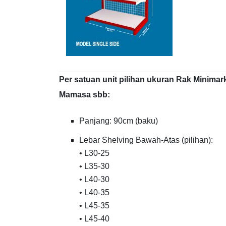
Per satuan unit pilihan ukuran Rak Minimar
Mamasa sbb:
Panjang: 90cm (baku)
Lebar Shelving Bawah-Atas (pilihan):
• L30-25
• L35-30
• L40-30
• L40-35
• L45-35
• L45-40