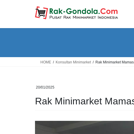
Skip
Skip
to
to
the
the
content
Navigation
HOME
Konsultan Minimarket
Rak Minimarket Mamas
20/01/2025
Rak Minimarket Mama