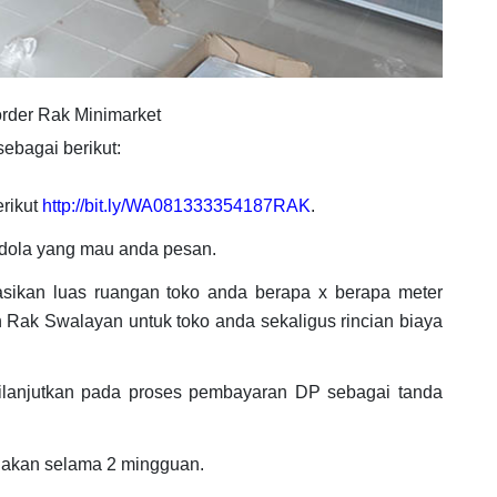
rder Rak Minimarket
ebagai berikut:
erikut
http://bit.ly/WA081333354187RAK
.
dola yang mau anda pesan.
asikan luas ruangan toko anda berapa x berapa meter
 Rak Swalayan untuk toko anda sekaligus rincian biaya
ilanjutkan pada proses pembayaran DP sebagai tanda
jakan selama 2 mingguan.