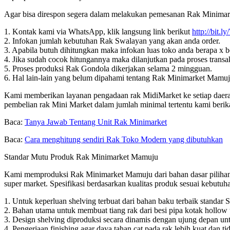
Agar bisa direspon segera dalam melakukan pemesanan Rak Minimarke
1. Kontak kami via WhatsApp, klik langsung link berikut
http://bit
2. Infokan jumlah kebutuhan Rak Swalayan yang akan anda order.
3. Apabila butuh dihitungkan maka infokan luas toko anda berapa x
4. Jika sudah cocok hitungannya maka dilanjutkan pada proses transak
5. Proses produksi Rak Gondola dikerjakan selama 2 mingguan.
6. Hal lain-lain yang belum dipahami tentang Rak Minimarket Mamuj
Kami memberikan layanan pengadaan rak MidiMarket ke setiap daerah
pembelian rak Mini Market dalam jumlah minimal tertentu kami beri
Baca:
Tanya Jawab Tentang Unit Rak Minimarket
Baca:
Cara menghitung sendiri Rak Toko Modern yang dibutuhkan
Standar Mutu Produk Rak Minimarket Mamuju
Kami memproduksi Rak Minimarket Mamuju dari bahan dasar pilihan d
super market. Spesifikasi berdasarkan kualitas produk sesuai kebutu
1. Untuk keperluan shelving terbuat dari bahan baku terbaik standar 
2. Bahan utama untuk membuat tiang rak dari besi pipa kotak hollow 
3. Design shelving diproduksi secara dinamis dengan ujung depan unt
4. Pengerjaan finishing agar daya tahan cat pada rak lebih kuat da