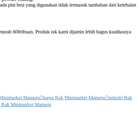
pada plat besi yang digunakan tidak termasuk tambahan dari ketebalan
rmurah 600ribuan. Produk rak kami dijamin lebih bagus kualitasnya
k Minimarket Mamuju
harga Rak Minimarket Mamuju
industri Rak
t Rak Minimarket Mamuju