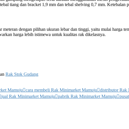
: tebal tiang dan bracket 1,9 mm dan tebal shelving 0,7 mm. Ketebalan 
 meteran dengan pilihan ukuran lebar dan tinggi, yaitu mulai harga te
rkan harga lebih istimewa untuk kualitas rak dikelasnya.
dan
Rak Stok Gudang
arket Mamuju
cara membeli Rak Minimarket Mamuju
distributor Ra
jual Rak Minimarket Mamuju
pabrik Rak Minimarket Mamuju
pusa