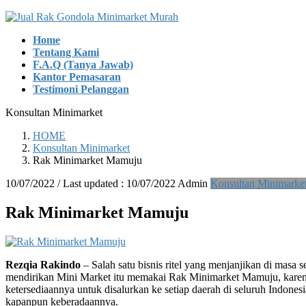
Skip
Skip
to
to
Home
the
the
Tentang Kami
content
Navigation
F.A.Q (Tanya Jawab)
Kantor Pemasaran
Testimoni Pelanggan
Konsultan Minimarket
HOME
Konsultan Minimarket
Rak Minimarket Mamuju
10/07/2022
/ Last updated :
10/07/2022
Admin
Konsultan Minimarke
Rak Minimarket Mamuju
Rezqia Rakindo
– Salah satu bisnis ritel yang menjanjikan di mas
mendirikan Mini Market itu memakai Rak Minimarket Mamuju, karena
ketersediaannya untuk disalurkan ke setiap daerah di seluruh Indo
kapanpun keberadaannya.