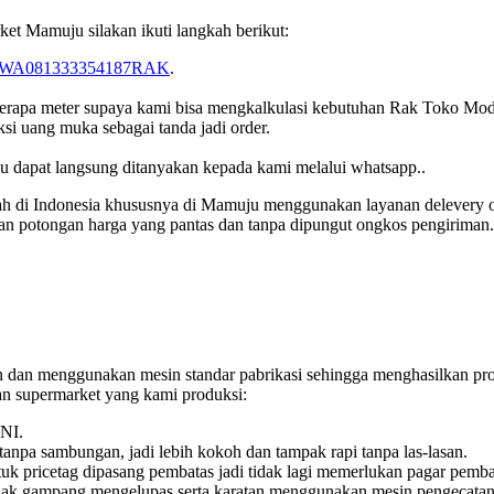
t Mamuju silakan ikuti langkah berikut:
.ly/WA081333354187RAK
.
 berapa meter supaya kami bisa mengkalkulasi kebutuhan Rak Toko Mod
si uang muka sebagai tanda jadi order.
u dapat langsung ditanyakan kepada kami melalui whatsapp..
 di Indonesia khususnya di Mamuju menggunakan layanan delevery ord
kan potongan harga yang pantas dan tanpa dipungut ongkos pengiriman.
an menggunakan mesin standar pabrikasi sehingga menghasilkan produk
han supermarket yang kami produksi:
SNI.
tanpa sambungan, jadi lebih kokoh dan tampak rapi tanpa las-lasan.
uk pricetag dipasang pembatas jadi tidak lagi memerlukan pagar pembata
n tidak gampang mengelupas serta karatan menggunakan mesin pengecata