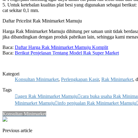
5. Untuk ketebalan kualitas plat besi yang digunakan sebagai berikut
cat sekitar 0,1 mm.
Daftar Pricelist Rak Minimarket Mamuju
Harga Rak Minimarket Mamuju dihitung per satuan unit tidak berdasar
jika dibandingkan dengan produk pabrikan lain, sehingga kami menawa
Baca:
Daftar Harga Rak Minimarket Mamuju Komplit
Baca:
Berikut Penjelasan Tentang Model Rak Super Market
Kategori
Konsultan Minimarket
,
Perlengkapan Kasir
,
Rak Minimarket
, 
Tags
agen Rak Minimarket Mamuju
cara buka usaha Rak Minim
Minimarket Mamuju
info penjualan Rak Minimarket Mamuju
Konsultan Minimarket
Previous article