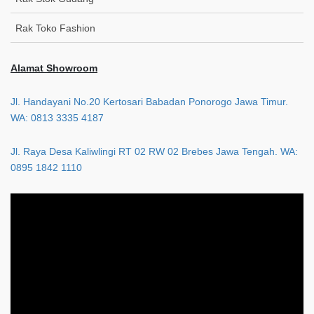
Rak Toko Fashion
Alamat Showroom
Jl. Handayani No.20 Kertosari Babadan Ponorogo Jawa Timur.
WA: 0813 3335 4187
Jl. Raya Desa Kaliwlingi RT 02 RW 02 Brebes Jawa Tengah. WA:
0895 1842 1110