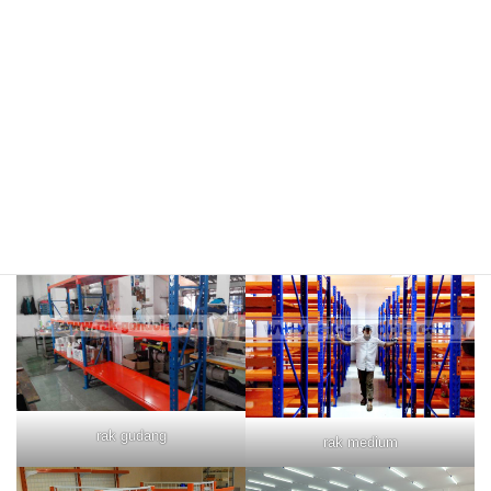
rak merah
rak biru
rak gudang
rak medium