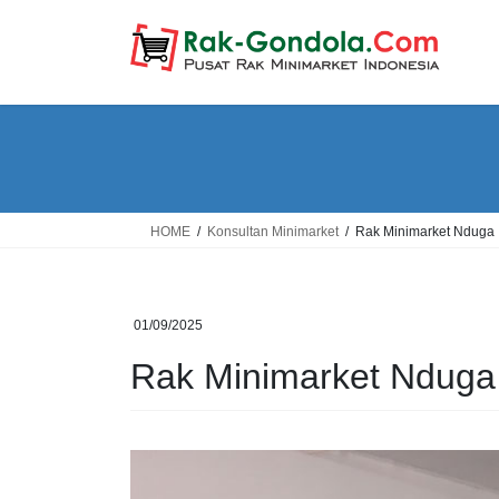
Skip
Skip
to
to
the
the
content
Navigation
HOME
Konsultan Minimarket
Rak Minimarket Nduga
01/09/2025
Rak Minimarket Nduga