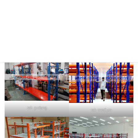
rak merah
rak biru
rak gudang
rak medium