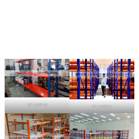
rak merah
rak biru
rak gudang
rak medium