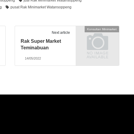
ansoppeng
jual Rak Minimarket Watansoppeng
g
pusat Rak Minimarket Watansoppeng
Konsultan Minimarket
Next article
Rak Super Market
Teminabuan
14/05/2022