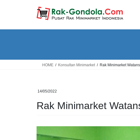
Skip
Skip
to
to
the
the
content
Navigation
HOME
Konsultan Minimarket
Rak Minimarket Watan
14/05/2022
Rak Minimarket Wata