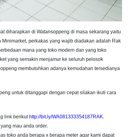
at diharapkan di Watansoppeng di masa sekarang yaitu
 Minimarket, perkakas yang wajib diadakan adalah Rak
perbedaan mana yang toko modern dan yang toko
rket yang semakin menjamur ke seluruh pelosok
nsoppeng membutuhkan adanya kemudahan tersedianya
g untuk ditanggapi dengan cepat silakan ikuti cara
g link berikut
http://bit.ly/WA081333354187RAK
.
 yang mau anda order.
uas toko anda berapa x berapa meter agar kami dapat