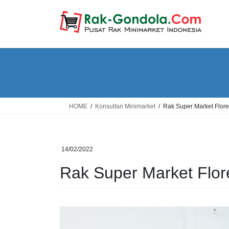
Skip
Skip
to
to
the
the
content
Navigation
HOME
Konsultan Minimarket
Rak Super Market Flore
14/02/2022
Rak Super Market Flor