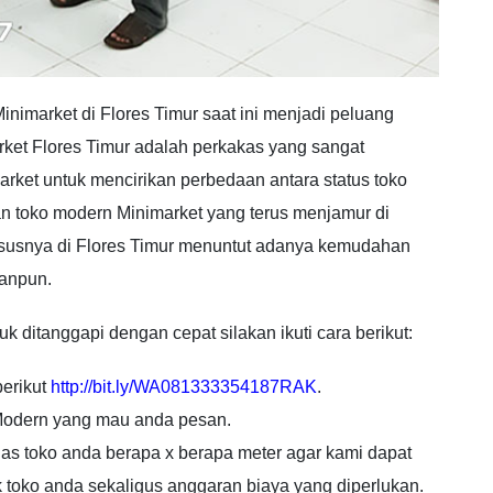
inimarket di Flores Timur saat ini menjadi peluang
rket Flores Timur adalah perkakas yang sangat
ket untuk mencirikan perbedaan antara status toko
n toko modern Minimarket yang terus menjamur di
susnya di Flores Timur menuntut adanya kemudahan
anpun.
k ditanggapi dengan cepat silakan ikuti cara berikut:
berikut
http://bit.ly/WA081333354187RAK
.
 Modern yang mau anda pesan.
uas toko anda berapa x berapa meter agar kami dapat
toko anda sekaligus anggaran biaya yang diperlukan.