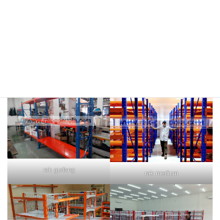
rak merah
rak biru
rak gudang
rak medium