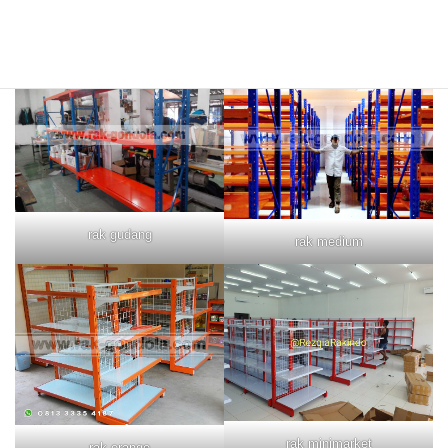
rak merah
rak biru
rak gudang
rak medium
rak minimarket
rak orange