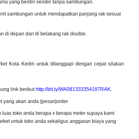
ama yang berdiri sendiri tanpa sambungan.
nit sambungan untuk mendapatkan panjang rak sesuai
an di depan dan di belakang rak double.
t Kota Kediri untuk ditanggapi dengan cepat silakan
ung link berikut
http://bit.ly/WA081333354187RAK
.
t yang akan anda {pesan|order
n luas toko anda berapa x berapa meter supaya kami
ket untuk toko anda sekaligus anggaran biaya yang