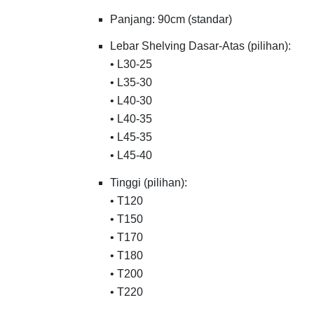
Panjang: 90cm (standar)
Lebar Shelving Dasar-Atas (pilihan):
• L30-25
• L35-30
• L40-30
• L40-35
• L45-35
• L45-40
Tinggi (pilihan):
• T120
• T150
• T170
• T180
• T200
• T220