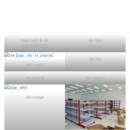
meja kasir & rak
rak hijau
rokok/kosmetik
rak biru
rak merah
rak gudang
rak medium
rak orange