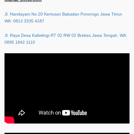
Jl. Handayani No.20 Kertosari Babadan Ponorogo Jawa Timur.
WA: 0813 3335 4187
Jl. Raya Desa Kaliwlingi RT 02 RW 02 Brebes Jawa Tengah. WA:
0895 1842 1110