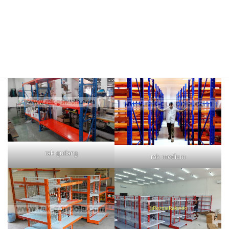
rak merah
rak biru
rak gudang
rak medium