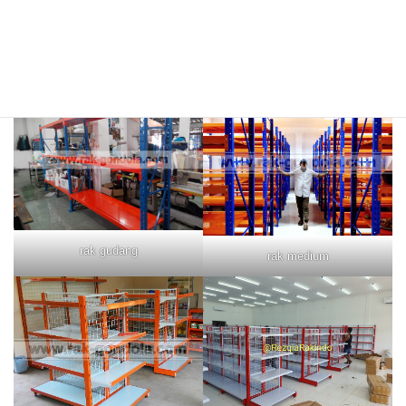
rak merah
rak biru
rak gudang
rak medium