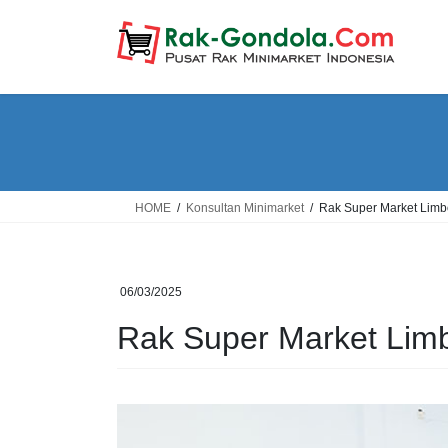
Skip
Skip
to
to
the
the
content
Navigation
HOME
Konsultan Minimarket
Rak Super Market Limb
06/03/2025
Rak Super Market Lim