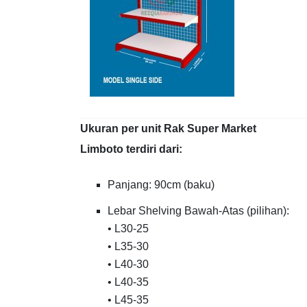
Ukuran per unit Rak Super Market
Limboto terdiri dari:
Panjang: 90cm (baku)
Lebar Shelving Bawah-Atas (pilihan):
• L30-25
• L35-30
• L40-30
• L40-35
• L45-35