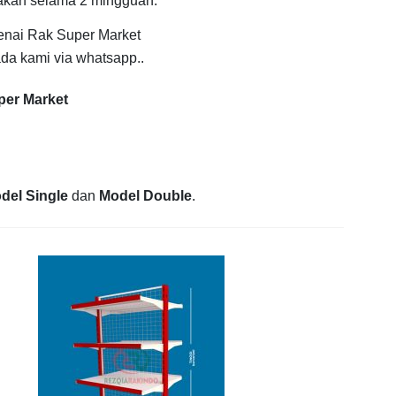
jakan selama 2 mingguan.
enai Rak Super Market
da kami via whatsapp..
per Market
del Single
dan
Model Double
.