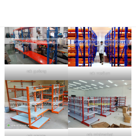
rak merah
rak biru
rak gudang
rak medium
rak minimarket
rak orange