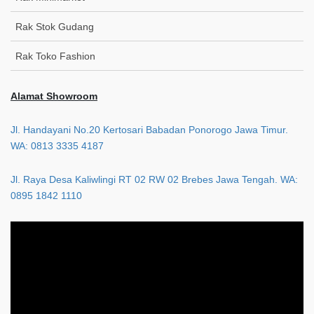
Rak Stok Gudang
Rak Toko Fashion
Alamat Showroom
Jl. Handayani No.20 Kertosari Babadan Ponorogo Jawa Timur.
WA: 0813 3335 4187
Jl. Raya Desa Kaliwlingi RT 02 RW 02 Brebes Jawa Tengah. WA:
0895 1842 1110