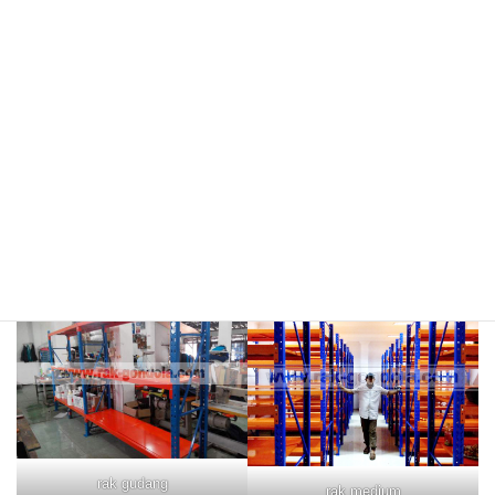
meja kasir & rak
rak hijau
rokok/kosmetik
rak merah
rak biru
rak gudang
rak medium