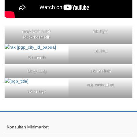
meja kasir & rak
rak hijau
rokok/kosmetik
rak biru
rak merah
rak gudang
rak medium
rak minimarket
rak orange
Konsultan Minimarket