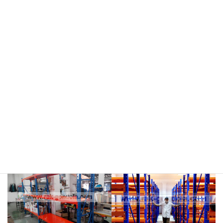
meja kasir & rak
rak hijau
rokok/kosmetik
rak merah
rak biru