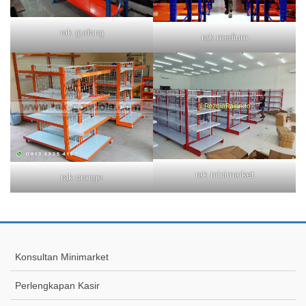
rak gudang
rak medium
rak minimarket
rak orange
Konsultan Minimarket
Perlengkapan Kasir