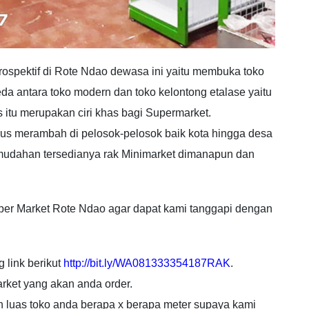
rospektif di Rote Ndao dewasa ini yaitu membuka toko
 antara toko modern dan toko kelontong etalase yaitu
itu merupakan ciri khas bagi Supermarket.
us merambah di pelosok-pelosok baik kota hingga desa
udahan tersedianya rak Minimarket dimanapun dan
er Market Rote Ndao agar dapat kami tanggapi dengan
 link berikut
http://bit.ly/WA081333354187RAK
.
rket yang akan anda order.
an luas toko anda berapa x berapa meter supaya kami