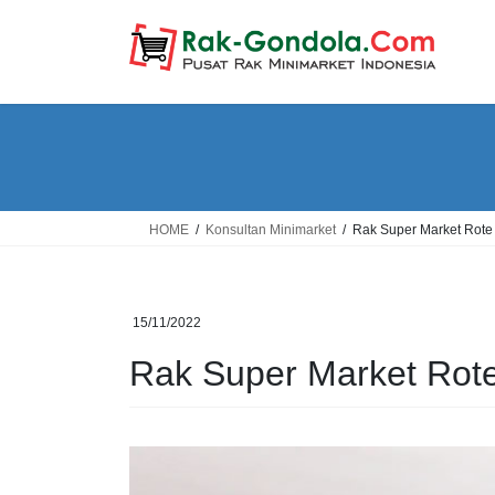
Skip
Skip
to
to
the
the
content
Navigation
HOME
Konsultan Minimarket
Rak Super Market Rot
15/11/2022
Rak Super Market Rot