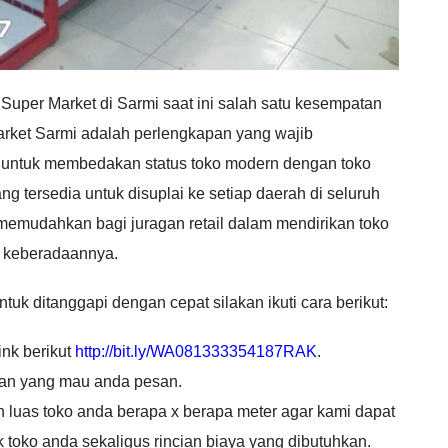
 Super Market di Sarmi saat ini salah satu kesempatan
rket Sarmi adalah perlengkapan yang wajib
ntuk membedakan status toko modern dengan toko
g tersedia untuk disuplai ke setiap daerah di seluruh
memudahkan bagi juragan retail dalam mendirikan toko
 keberadaannya.
k ditanggapi dengan cepat silakan ikuti cara berikut:
ink berikut
http://bit.ly/WA081333354187RAK
.
yan yang mau anda pesan.
n luas toko anda berapa x berapa meter agar kami dapat
toko anda sekaligus rincian biaya yang dibutuhkan.