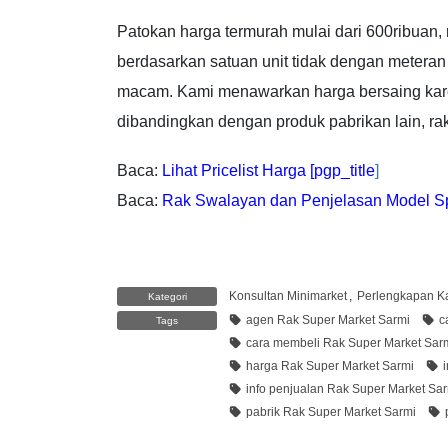
Patokan harga termurah mulai dari 600ribuan, 
berdasarkan satuan unit tidak dengan meteran
macam. Kami menawarkan harga bersaing karen
dibandingkan dengan produk pabrikan lain, rak
Baca:
Lihat Pricelist Harga [pgp_title
]
Baca:
Rak Swalayan dan Penjelasan Model Sp
Konsultan Minimarket
,
Perlengkapan Ka
Kategori
agen Rak Super Market Sarmi
c
Tags
cara membeli Rak Super Market Sar
harga Rak Super Market Sarmi
info penjualan Rak Super Market Sa
pabrik Rak Super Market Sarmi