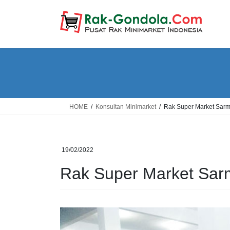
Skip
Skip
to
to
the
the
content
Navigation
HOME
Konsultan Minimarket
Rak Super Market Sarm
19/02/2022
Rak Super Market Sar