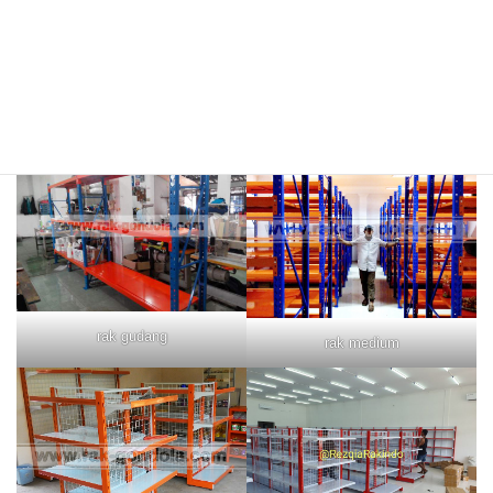
rak merah
rak biru
rak gudang
rak medium