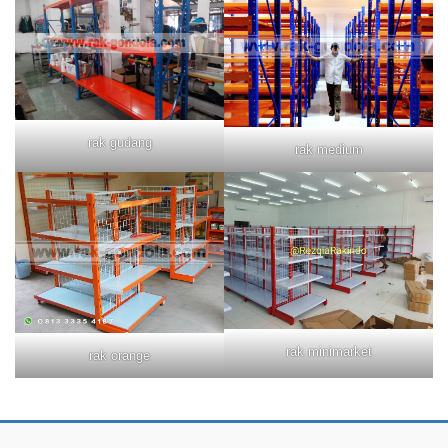
rak gudang
rak medium
rak minimarket
rak orange