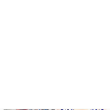
meja kasir & rak
rak hijau
rokok/kosmetik
rak merah
rak biru