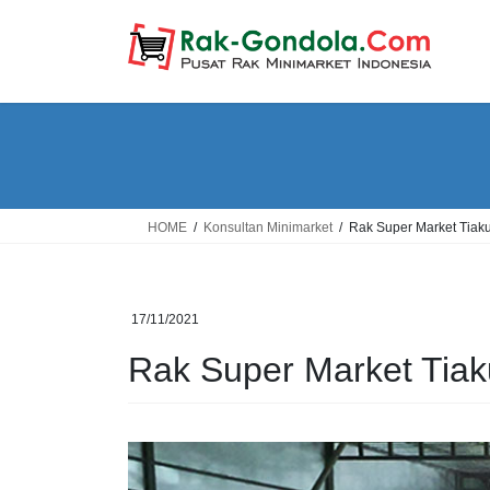
Skip
Skip
to
to
the
the
content
Navigation
HOME
Konsultan Minimarket
Rak Super Market Tiak
17/11/2021
Rak Super Market Tiak