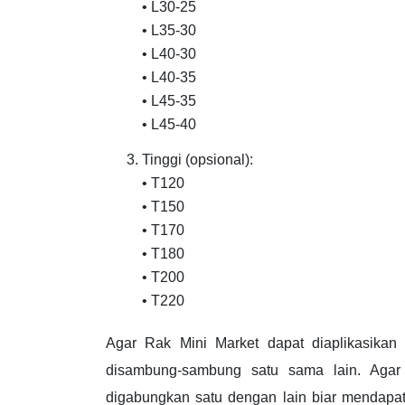
• L30-25
• L35-30
• L40-30
• L40-35
• L45-35
• L45-40
Tinggi (opsional):
• T120
• T150
• T170
• T180
• T200
• T220
Agar Rak Mini Market dapat diaplikasikan
disambung-sambung satu sama lain. Agar
digabungkan satu dengan lain biar mendapat