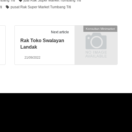
bang Titi
jual Rak Super Market Tumbang Titi
ti
pusat Rak Super Market Tumbang Titi
Konsultan Minimarket
Next article
Rak Toko Swalayan
Landak
21/09/2022