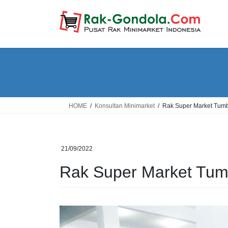
Skip
Skip
to
to
the
the
content
Navigation
HOME
Konsultan Minimarket
Rak Super Market Tumb
21/09/2022
Rak Super Market Tumb