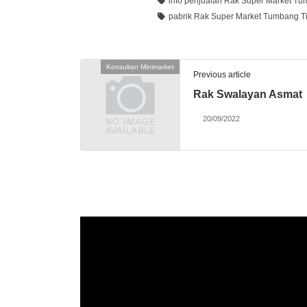
info penjualan Rak Super Market Tum
pabrik Rak Super Market Tumbang Ti
Konsultan Minimarket
Previous article
Rak Swalayan Asmat
20/09/2022