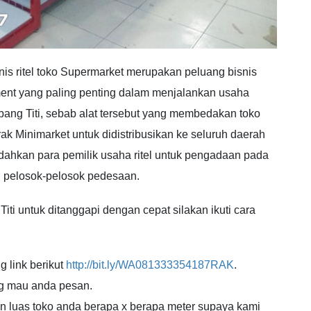
is ritel toko Supermarket merupakan peluang bisnis
pment yang paling penting dalam menjalankan usaha
ng Titi, sebab alat tersebut yang membedakan toko
k Minimarket untuk didistribusikan ke seluruh daerah
dahkan para pemilik usaha ritel untuk pengadaan pada
 pelosok-pelosok pedesaan.
 untuk ditanggapi dengan cepat silakan ikuti cara
g link berikut
http://bit.ly/WA081333354187RAK
.
ng mau anda pesan.
an luas toko anda berapa x berapa meter supaya kami