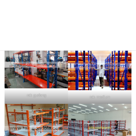
rak merah
rak biru
rak gudang
rak medium