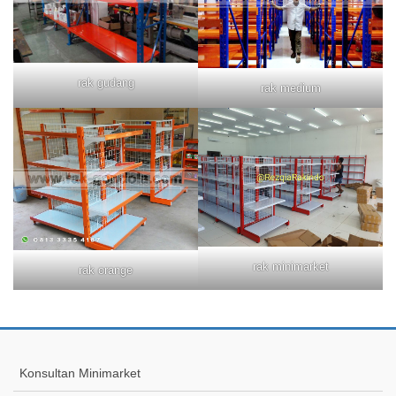
rak gudang
rak medium
rak minimarket
rak orange
Konsultan Minimarket