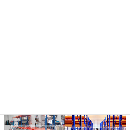
meja kasir & rak
rak hijau
rokok/kosmetik
rak merah
rak biru