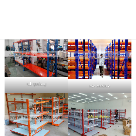
rak merah
rak biru
rak gudang
rak medium