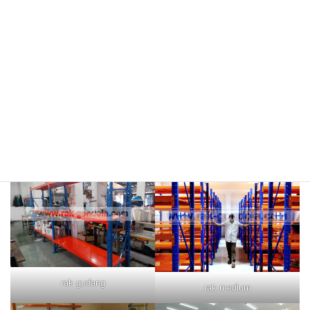
rokok/kosmetik
rak merah
rak biru
rak gudang
rak medium