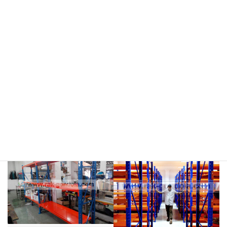
meja kasir & rak
rak hijau
rokok/kosmetik
rak merah
rak biru