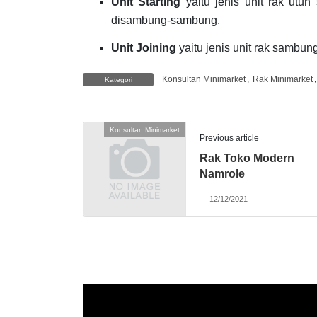
Unit Starting
yaitu jenis unit rak utu
disambung-sambung.
Unit Joining
yaitu jenis unit rak sambu
Konsultan Minimarket
,
Rak Minimarket
Kategori
Konsultan Minimarket
Previous article
Rak Toko Modern
Namrole
12/12/2021