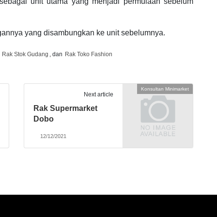
h sebagai unit utama yang menjadi permulaan sebelum
ngannya yang disambungkan ke unit sebelumnya.
,
Rak Stok Gudang
, dan
Rak Toko Fashion
Konsultan Minimarket
Next article
Rak Supermarket
Dobo
12/12/2021