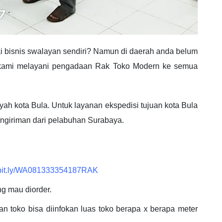
 bisnis swalayan sendiri? Namun di daerah anda belum
ab kami melayani pengadaan Rak Toko Modern ke semua
ah kota Bula. Untuk layanan ekspedisi tujuan kota Bula
engiriman dari pelabuhan Surabaya.
//bit.ly/WA081333354187RAK
ng mau diorder.
n toko bisa diinfokan luas toko berapa x berapa meter