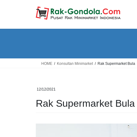
Skip
Skip
to
to
the
the
content
Navigation
HOME
Konsultan Minimarket
Rak Supermarket Bula
12/12/2021
Rak Supermarket Bula