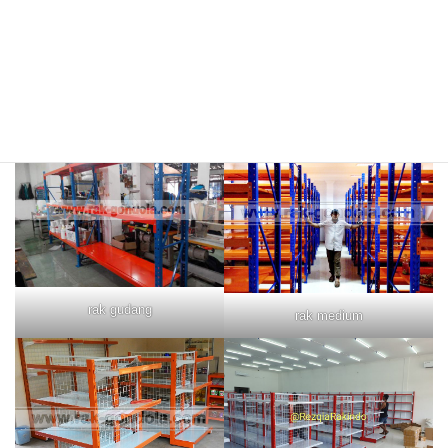
rak merah
rak biru
rak gudang
rak medium