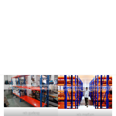
meja kasir & rak
rak hijau
rokok/kosmetik
rak merah
rak biru
rak gudang
rak medium