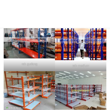
rak merah
rak biru
rak gudang
rak medium