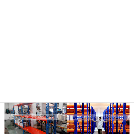
meja kasir & rak
rak hijau
rokok/kosmetik
rak merah
rak biru