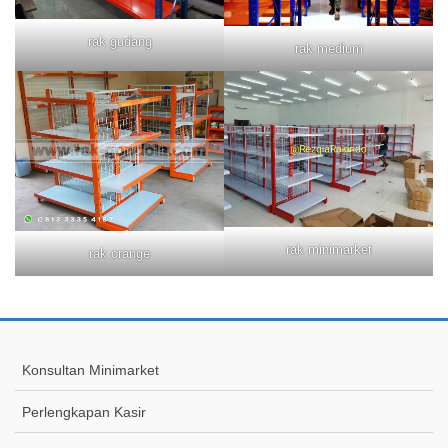
rak gudang
rak medium
rak minimarket
rak orange
Konsultan Minimarket
Perlengkapan Kasir