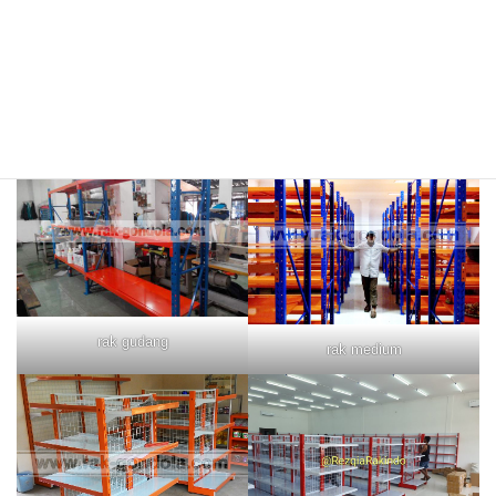
rak merah
rak biru
rak gudang
rak medium