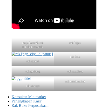
meja kasir & rak
rak hijau
rokok/kosmetik
rak biru
rak merah
rak gudang
rak medium
rak minimarket
rak orange
Konsultan Minimarket
Perlengkapan Kasir
Rak Buku Perpustakaan