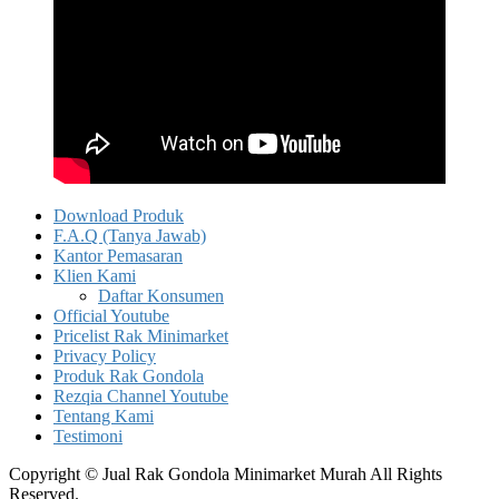
Download Produk
F.A.Q (Tanya Jawab)
Kantor Pemasaran
Klien Kami
Daftar Konsumen
Official Youtube
Pricelist Rak Minimarket
Privacy Policy
Produk Rak Gondola
Rezqia Channel Youtube
Tentang Kami
Testimoni
Copyright © Jual Rak Gondola Minimarket Murah All Rights
Reserved.