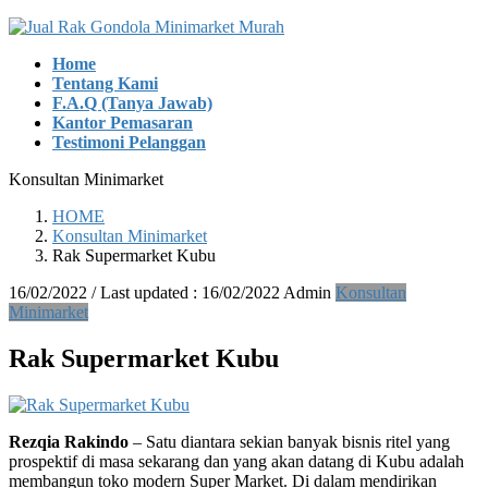
Skip
Skip
to
to
Home
the
the
Tentang Kami
content
Navigation
F.A.Q (Tanya Jawab)
Kantor Pemasaran
Testimoni Pelanggan
Konsultan Minimarket
HOME
Konsultan Minimarket
Rak Supermarket Kubu
16/02/2022
/ Last updated :
16/02/2022
Admin
Konsultan
Minimarket
Rak Supermarket Kubu
Rezqia Rakindo
– Satu diantara sekian banyak bisnis ritel yang
prospektif di masa sekarang dan yang akan datang di Kubu adalah
membangun toko modern Super Market. Di dalam mendirikan