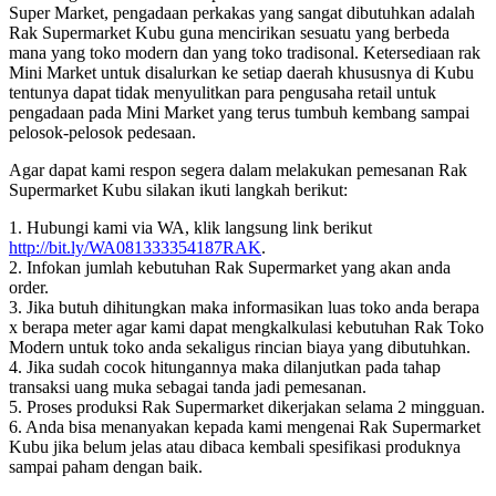
Super Market, pengadaan perkakas yang sangat dibutuhkan adalah
Rak Supermarket Kubu guna mencirikan sesuatu yang berbeda
mana yang toko modern dan yang toko tradisonal. Ketersediaan rak
Mini Market untuk disalurkan ke setiap daerah khususnya di Kubu
tentunya dapat tidak menyulitkan para pengusaha retail untuk
pengadaan pada Mini Market yang terus tumbuh kembang sampai
pelosok-pelosok pedesaan.
Agar dapat kami respon segera dalam melakukan pemesanan Rak
Supermarket Kubu silakan ikuti langkah berikut:
1. Hubungi kami via WA, klik langsung link berikut
http://bit.ly/WA081333354187RAK
.
2. Infokan jumlah kebutuhan Rak Supermarket yang akan anda
order.
3. Jika butuh dihitungkan maka informasikan luas toko anda berapa
x berapa meter agar kami dapat mengkalkulasi kebutuhan Rak Toko
Modern untuk toko anda sekaligus rincian biaya yang dibutuhkan.
4. Jika sudah cocok hitungannya maka dilanjutkan pada tahap
transaksi uang muka sebagai tanda jadi pemesanan.
5. Proses produksi Rak Supermarket dikerjakan selama 2 mingguan.
6. Anda bisa menanyakan kepada kami mengenai Rak Supermarket
Kubu jika belum jelas atau dibaca kembali spesifikasi produknya
sampai paham dengan baik.