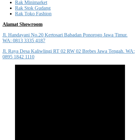
Rak Minimarket
Rak Stok Gudang
Rak Toko Fashion
Alamat Showroom
Jl. Handayani No.20 Kertosari Babadan Ponorogo Jawa Timur.
WA: 0813 3335 4187
Jl. Raya Desa Kaliwlingi RT 02 RW 02 Brebes Jawa Tengah. WA:
0895 1842 1110