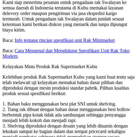
Kami siap menerima pesanan untuk pengadaan rak Swalayan ke
semua daerah di Indonesia terutama di Kubu memakai layanan
delevery order maupun pengiriman via jasa ekspedisi kargo
termurah. Untuk pengadaan rak Swalayan dalam jumlah sesuai
ketentuan kami berikan diskon yang menarik dan tanpa dipungut
biaya kirim.
Baca:
Info tentang rincian spesifikasi unit Rak Minimarket
Baca:
Cara Mengenal dan Menghitung Spesifikasi Unit Rak Toko
Modern
Kelayakan Mutu Produk Rak Supermarket Kubu
Kelebihan produk Rak Supermarket Kubu yang kami buat tentu saja
telah melawati uji kelayakan memakai bahan dasar pilihan dan
diproduksi dengan mesin produksi standar pabrik. Pilihan kualitas
produk sesuai spesifikasi berikut:
1. Bahan baku menggunakan besi plat SNI untuk shelving.
2. Tiang rak dibuat dengan bahan dasar menggunakan besi hollow
berbentuk pipa kotak tidak ada sambungan sehingga penyangga
menjadi lebih kokoh dan menjadi rapi.
3. Shelving diproduksi dengan desain yang lebih dinamis dengan
lekukan sampai ke bagian dalam dan tempat pricecard sekaligus
menjadi pembatas sehingga tidak memerlukan stopper secara