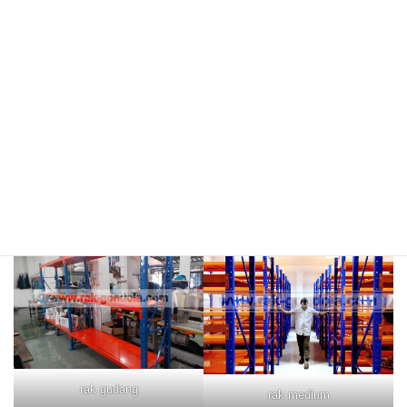
meja kasir & rak
rak hijau
rokok/kosmetik
rak merah
rak biru
rak gudang
rak medium