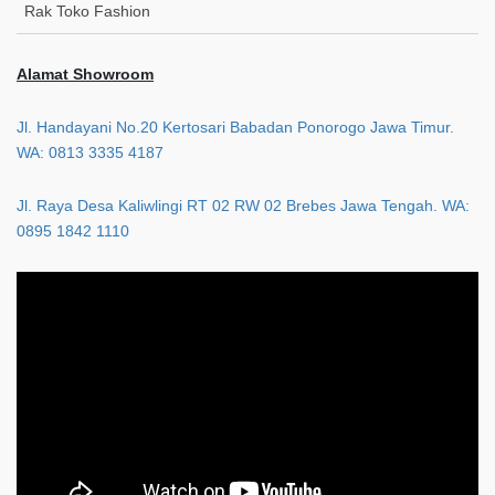
Rak Toko Fashion
Alamat Showroom
Jl. Handayani No.20 Kertosari Babadan Ponorogo Jawa Timur.
WA: 0813 3335 4187
Jl. Raya Desa Kaliwlingi RT 02 RW 02 Brebes Jawa Tengah. WA:
0895 1842 1110