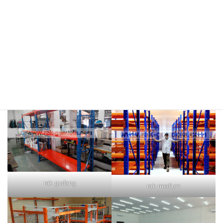
rak merah
rak biru
rak gudang
rak medium