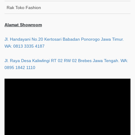
Rak Toko Fashion
Alamat Showroom
Jl. Handayani No.20 Kertosari Babadan Ponorogo Jawa Timur.
WA: 0813 3335 4187
Jl. Raya Desa Kaliwlingi RT 02 RW 02 Brebes Jawa Tengah. WA:
0895 1842 1110