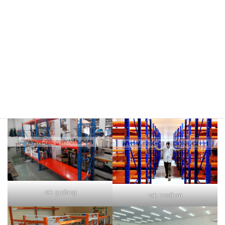
rak merah
rak biru
rak gudang
rak medium