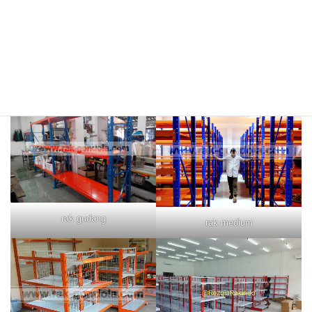
rak merah
rak biru
rak gudang
rak medium