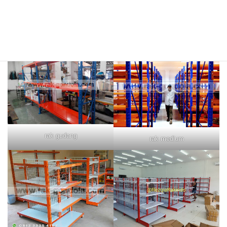
rak merah
rak biru
rak gudang
rak medium