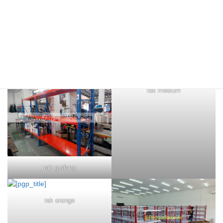
rak merah
rak biru
rak medium
rak gudang
rak orange