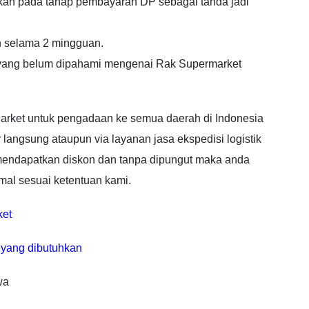
skan pada tahap pembayaran DP sebagai tanda jadi
n selama 2 mingguan.
l yang belum dipahami mengenai Rak Supermarket
arket untuk pengadaan ke semua daerah di Indonesia
angsung ataupun via layanan jasa ekspedisi logistik
k mendapatkan diskon dan tanpa dipungut maka anda
mal sesuai ketentuan kami.
ket
 yang dibutuhkan
wa