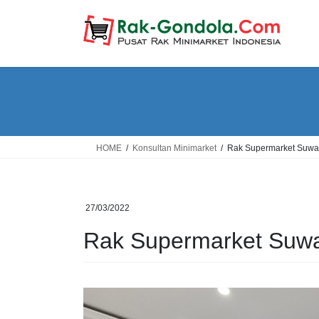
Skip
Skip
to
to
the
the
content
Navigation
HOME
Konsultan Minimarket
Rak Supermarket Suw
27/03/2022
Rak Supermarket Suw