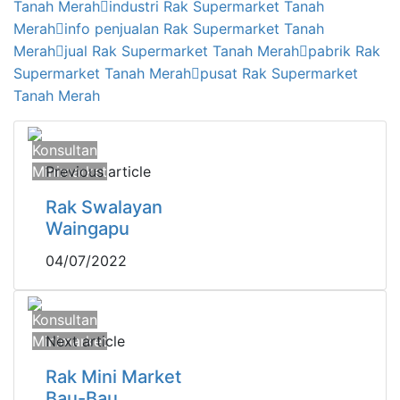
Tanah Merah
industri Rak Supermarket Tanah
Merah
info penjualan Rak Supermarket Tanah
Merah
jual Rak Supermarket Tanah Merah
pabrik Rak
Supermarket Tanah Merah
pusat Rak Supermarket
Tanah Merah
Konsultan
Minimarket
Previous article
Rak Swalayan
Waingapu
04/07/2022
Konsultan
Minimarket
Next article
Rak Mini Market
Bau-Bau