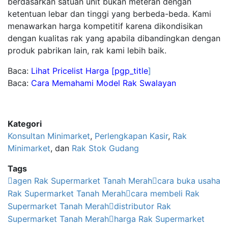
berdasarkan satuan unit bukan meteran dengan
ketentuan lebar dan tinggi yang berbeda-beda. Kami
menawarkan harga kompetitif karena dikondisikan
dengan kualitas rak yang apabila dibandingkan dengan
produk pabrikan lain, rak kami lebih baik.
Baca:
Lihat Pricelist Harga [pgp_title
]
Baca:
Cara Memahami Model Rak Swalayan
Kategori
Konsultan Minimarket
,
Perlengkapan Kasir
,
Rak
Minimarket
, dan
Rak Stok Gudang
Tags
agen Rak Supermarket Tanah Merah
cara buka usaha
Rak Supermarket Tanah Merah
cara membeli Rak
Supermarket Tanah Merah
distributor Rak
Supermarket Tanah Merah
harga Rak Supermarket