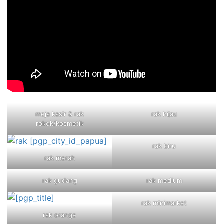
meja kasir & rak
rak hijau
rokok/kosmetik
rak biru
rak merah
rak gudang
rak medium
rak minimarket
rak orange