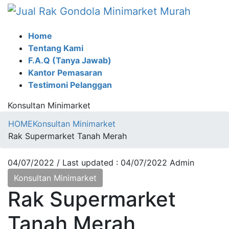
Skip
Skip
to
to
the
the
Home
content
Navigation
Tentang Kami
F.A.Q (Tanya Jawab)
Kantor Pemasaran
Testimoni Pelanggan
Konsultan Minimarket
HOME
Konsultan Minimarket
Rak Supermarket Tanah Merah
04/07/2022
/ Last updated :
04/07/2022
Admin
Konsultan Minimarket
Rak Supermarket
Tanah Merah