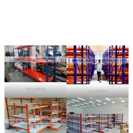
rak merah
rak biru
rak gudang
rak medium