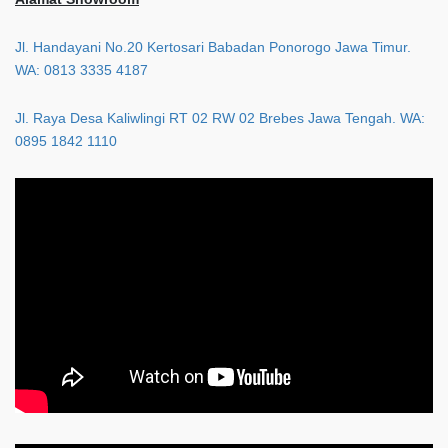
Jl. Handayani No.20 Kertosari Babadan Ponorogo Jawa Timur.
WA: 0813 3335 4187
Jl. Raya Desa Kaliwlingi RT 02 RW 02 Brebes Jawa Tengah. WA:
0895 1842 1110