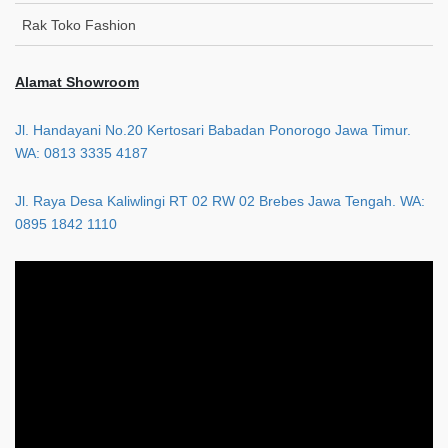
Rak Toko Fashion
Alamat Showroom
Jl. Handayani No.20 Kertosari Babadan Ponorogo Jawa Timur.
WA: 0813 3335 4187
Jl. Raya Desa Kaliwlingi RT 02 RW 02 Brebes Jawa Tengah. WA:
0895 1842 1110