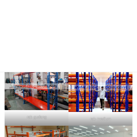
rak merah
rak biru
rak gudang
rak medium