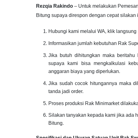
Rezqia Rakindo
– Untuk melakukan Pemesa
Bitung supaya direspon dengan cepat silakan ik
Hubungi kami melalui WA, klik langsung l
Informasikan jumlah kebutuhan Rak Supe
Jika butuh dihitungkan maka beritahu
supaya kami bisa mengkalkulasi keb
anggaran biaya yang diperlukan.
Jika sudah cocok hitungannya maka d
tanda jadi order.
Proses produksi Rak Minimarket dilakuk
Silakan tanyakan kepada kami jika ada
Bitung.
Spesifikasi dan Ukuran Satuan Unit Rak S