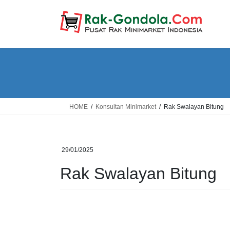
Skip
Skip
to
to
the
the
content
Navigation
HOME
Konsultan Minimarket
Rak Swalayan Bitung
29/01/2025
Rak Swalayan Bitung