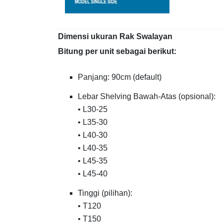
Dimensi ukuran Rak Swalayan
Bitung per unit sebagai berikut:
Panjang: 90cm (default)
Lebar Shelving Bawah-Atas (opsional):
• L30-25
• L35-30
• L40-30
• L40-35
• L45-35
• L45-40
Tinggi (pilihan):
• T120
• T150