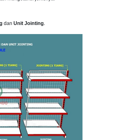
ng
dan
Unit Jointing
.