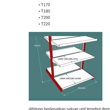
• T170
• T180
• T200
• T220
dihitung berdasarkan satuan unit tersebut den