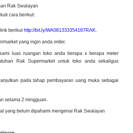
nan Rak Swalayan
uti cara berikut:
ink berikut
http://bit.ly/WA081333354187RAK
.
rmarket yang ingin anda order.
 kami luas ruangan toko anda berapa x berapa meter
utuhan Rak Supermarket untuk toko anda sekaligus
ilanjutkan pada tahap pembayaran uang muka sebagai
an selama 2 mingguan.
 hal yang belum dipahami mengenai Rak Swalayan
walayan