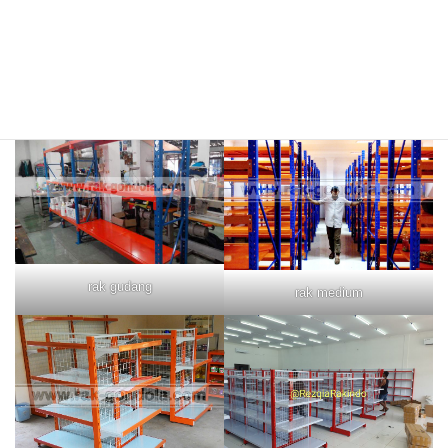
rak merah
rak biru
rak gudang
rak medium